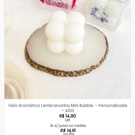
Vela Aromática Lembrancinha Mini Bubble – Personalizada
– 40G
R$
14,90
Un
3x s/ juros no cartão
R$
14,16
no Pix