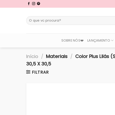
Skip
to
content
Pesquisar
por:
SOBRE NÓS❤️
LANÇAMENTO
Início
/
Materiais
/
Color Plus Lilás 
30,5 X 30,5
FILTRAR