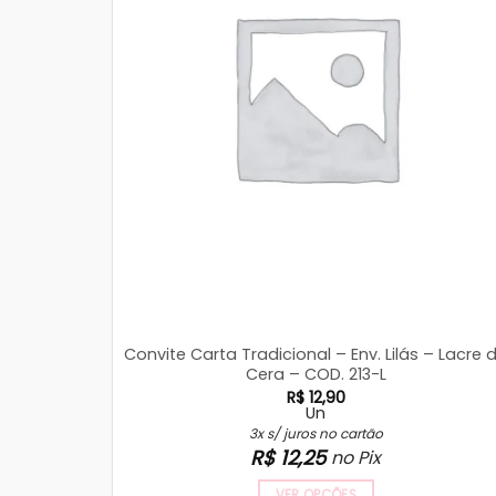
Convite Carta Tradicional – Env. Lilás – Lacre 
Cera – COD. 213-L
R$
12,90
Un
3x s/ juros no cartão
R$
12,25
no Pix
VER OPÇÕES