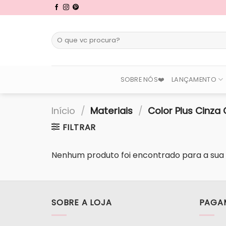
Skip
to
content
Pesquisar
por:
SOBRE NÓS❤️
LANÇAMENTO
Início
/
Materiais
/
Color Plus Cinza 
FILTRAR
Nenhum produto foi encontrado para a sua 
SOBRE A LOJA
PAGA