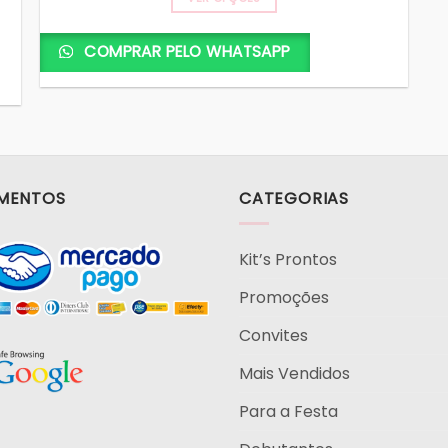
Este
produto
COMPRAR PELO WHATSAPP
tem
várias
variantes.
As
opções
podem
MENTOS
CATEGORIAS
ser
escolhidas
na
Kit’s Prontos
página
Promoções
do
produto
Convites
Mais Vendidos
Para a Festa