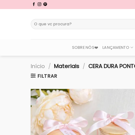
Skip
to
content
Pesquisar
por:
SOBRE NÓS❤️
LANÇAMENTO
Início
/
Materiais
/
CERA DURA PONT
FILTRAR