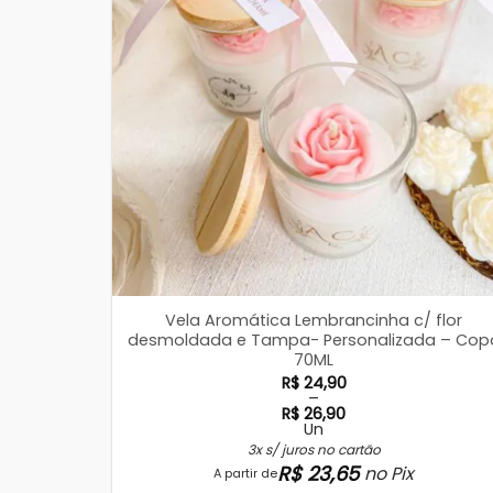
Vela Aromática Lembrancinha c/ flor
desmoldada e Tampa- Personalizada – Cop
70ML
R$
24,90
–
R$
26,90
Un
Faixa
de
3x s/ juros no cartão
preço:
R$
23,65
no Pix
A partir de
R$ 24,90