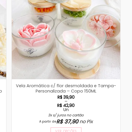
Vela Aromática c/ flor desmoldada e Tampa-
o
Personalizada – Copo 150ML
R$
39,90
–
R$
42,90
Un
Faixa
de
3x s/ juros no cartão
preço:
R$
37,90
no Pix
A partir de
R$ 39,90
através
R$ 42,90
VER OPÇÕES