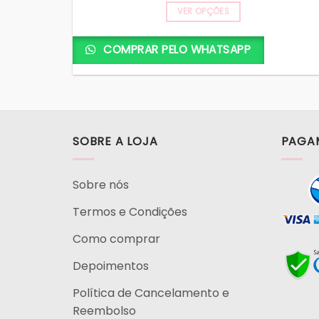
através
R$ 26,90
VER OPÇÕES
Este
produto
COMPRAR PELO WHATSAPP
tem
várias
variantes.
As
opções
SOBRE A LOJA
PAGA
podem
ser
escolhidas
Sobre nós
na
página
Termos e Condições
do
Como comprar
produto
Depoimentos
Política de Cancelamento e
Reembolso