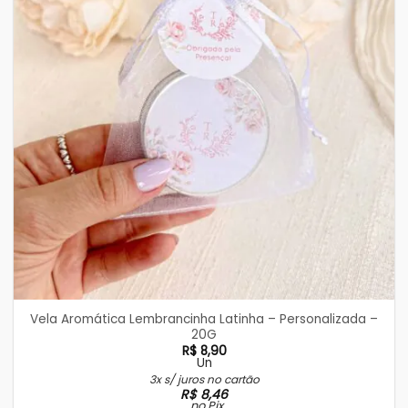
Vela Aromática Lembrancinha Latinha – Personalizada –
20G
R$
8,90
Un
3x s/ juros no cartão
R$
8,46
no Pix