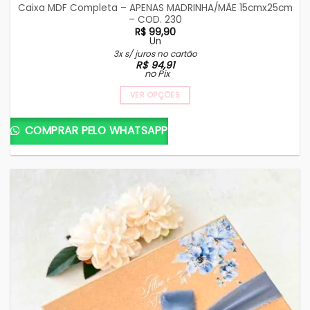
Caixa MDF Completa – APENAS MADRINHA/MÃE 15cmx25cm
– COD. 230
R$
99,90
Un
3x s/ juros no cartão
R$
94,91
no Pix
VER OPÇÕES
COMPRAR PELO WHATSAPP