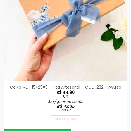
Caixa MDF 15×25×5 – Fita Artesanal – COD. 232 – Avulsa
R$
44,90
Un
3x s/ juros no cartão
R$
42,65
no Pix
VER OPÇÕES