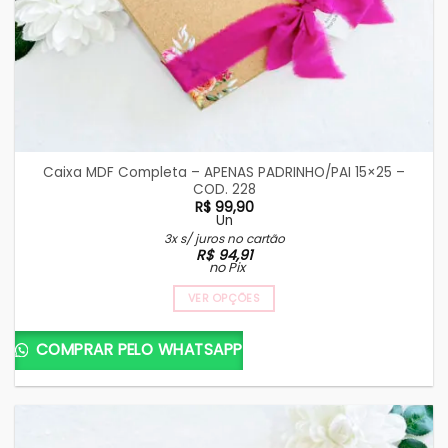
Caixa MDF Completa – APENAS PADRINHO/PAI 15×25 –
COD. 228
R$
99,90
Un
3x s/ juros no cartão
R$
94,91
no Pix
VER OPÇÕES
COMPRAR PELO WHATSAPP