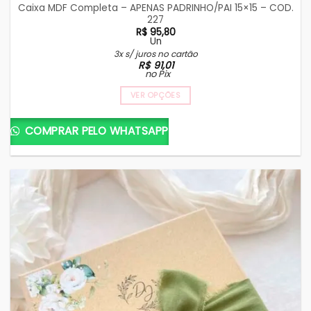
Caixa MDF Completa – APENAS PADRINHO/PAI 15×15 – COD.
227
R$
95,80
Un
3x s/ juros no cartão
R$
91,01
no Pix
VER OPÇÕES
COMPRAR PELO WHATSAPP