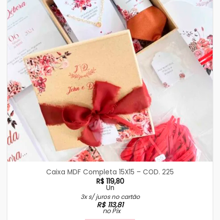
Caixa MDF Completa 15X15 – COD. 225
R$
119,80
Un
3x s/ juros no cartão
R$
113,81
no Pix