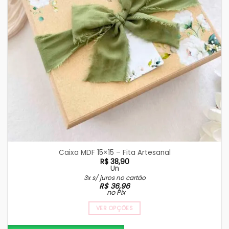
Caixa MDF 15×15 – Fita Artesanal
R$
38,90
Un
3x s/ juros no cartão
R$
36,96
no Pix
VER OPÇÕES