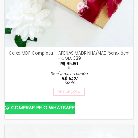
Caixa MDF Completa – APENAS MADRINHA/MÃE 15cmx15cm
– COD. 229
R$
95,80
Un
3x s/ juros no cartão
R$
91,01
no Pix
VER OPÇÕES
COMPRAR PELO WHATSAPP