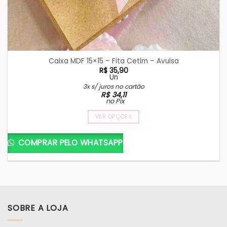
Caixa MDF 15×15 – Fita Cetim – Avulsa
R$
35,90
Un
3x s/ juros no cartão
R$
34,11
no Pix
VER OPÇÕES
COMPRAR PELO WHATSAPP
SOBRE A LOJA