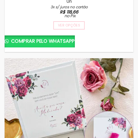
Un
3x s/ juros no cartão
R$
118,66
no Pix
VER OPÇÕES
COMPRAR PELO WHATSAPP