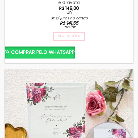
e Gravata
R$
149,00
Un
3x s/ juros no cartão
R$
141,55
no Pix
VER OPÇÕES
COMPRAR PELO WHATSAPP