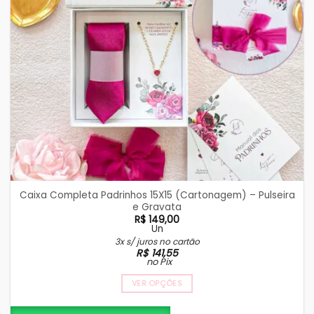
Caixa Completa Padrinhos 15X15 (Cartonagem) – Pulseira
e Gravata
R$
149,00
Un
3x s/ juros no cartão
R$
141,55
no Pix
VER OPÇÕES