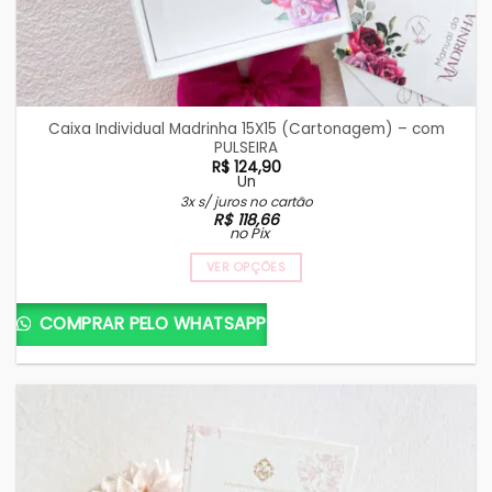
Caixa Individual Madrinha 15X15 (Cartonagem) – com
PULSEIRA
R$
124,90
Un
3x s/ juros no cartão
R$
118,66
no Pix
VER OPÇÕES
COMPRAR PELO WHATSAPP