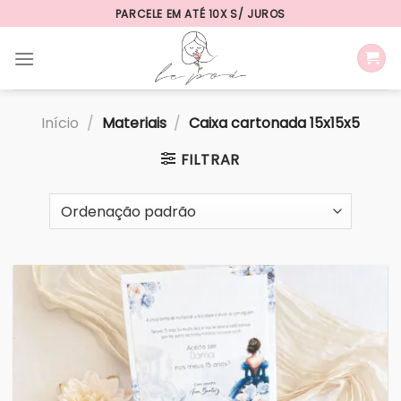
Skip
PARCELE EM ATÉ 10X S/ JUROS
to
content
Início
/
Materiais
/
Caixa cartonada 15x15x5
FILTRAR