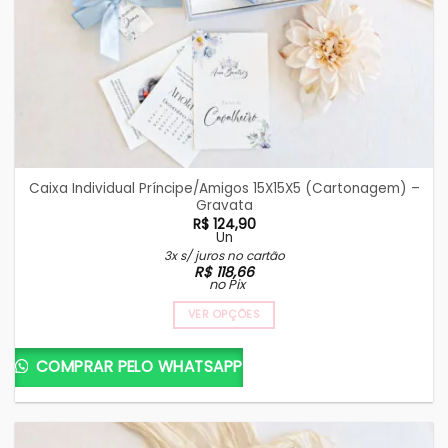
Caixa Individual Príncipe/Amigos 15X15X5 (Cartonagem) –
Gravata
R$
124,90
Un
3x s/ juros no cartão
R$
118,66
no Pix
VER OPÇÕES
COMPRAR PELO WHATSAPP