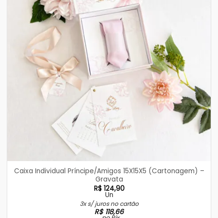
Caixa Individual Príncipe/Amigos 15X15X5 (Cartonagem) –
Gravata
R$
124,90
Un
3x s/ juros no cartão
R$
118,66
no Pix