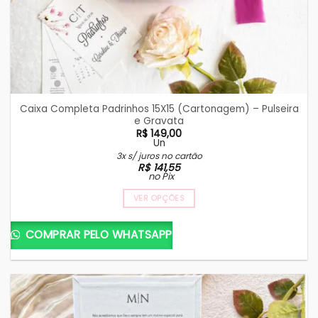
Caixa Completa Padrinhos 15X15 (Cartonagem) – Pulseira
e Gravata
R$
149,00
Un
3x s/ juros no cartão
R$
141,55
no Pix
VER OPÇÕES
COMPRAR PELO WHATSAPP