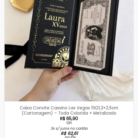
Caixa Convite Cassino Las Vegas 11X21,3×2,5cm
(Cartonagem) – Toda Colorida + Metalizado
R$
65,90
Un
3x s/ juros no cartão
R$
62,61
no Pix