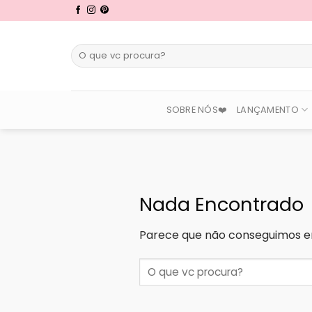
Skip
to
content
Pesquisar
por:
SOBRE NÓS❤️
LANÇAMENTO
Nada Encontrado
Parece que não conseguimos en