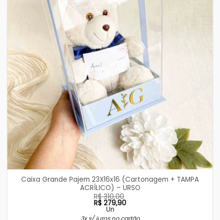
Caixa Grande Pajem 23X16x16 (Cartonagem + TAMPA
ACRÍLICO) – URSO
R$
310,00
R$
279,90
Un
O
O
3x s/ juros no cartão