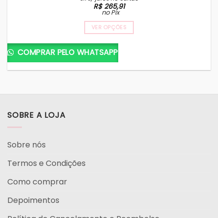
preço
preço
R$
265,91
original
atual
no Pix
era:
é:
R$ 310,00.
R$ 279,90.
VER OPÇÕES
COMPRAR PELO WHATSAPP
SOBRE A LOJA
Sobre nós
Termos e Condições
Como comprar
Depoimentos