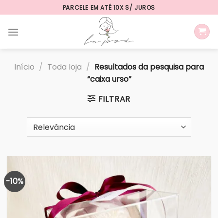
Skip
PARCELE EM ATÉ 10X S/ JUROS
to
content
Início
/
Toda loja
/
Resultados da pesquisa para
“caixa urso”
FILTRAR
-10%