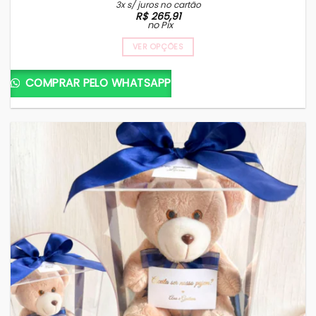
O
O
3x s/ juros no cartão
preço
preço
R$
265,91
original
atual
no Pix
era:
é:
R$ 310,00.
R$ 279,90.
VER OPÇÕES
COMPRAR PELO WHATSAPP