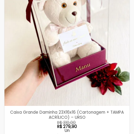
Caixa Grande Daminha 23X16x16 (Cartonagem + TAMPA
ACRÍLICO) – URSO
R$
310,00
R$
279,90
Un