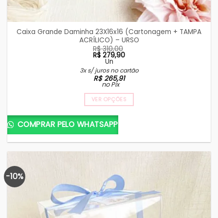
Caixa Grande Daminha 23X16x16 (Cartonagem + TAMPA
ACRÍLICO) – URSO
R$
310,00
R$
279,90
Un
O
O
3x s/ juros no cartão
preço
preço
R$
265,91
original
atual
no Pix
era:
é:
R$ 310,00.
R$ 279,90.
VER OPÇÕES
COMPRAR PELO WHATSAPP
-10%